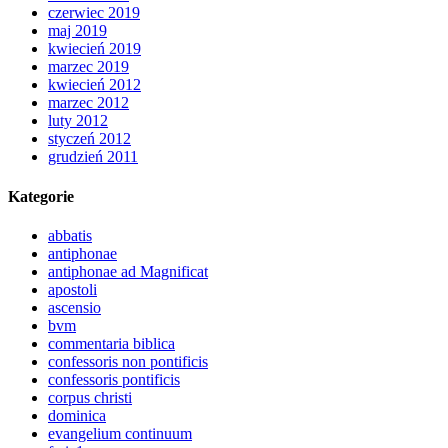
czerwiec 2019
maj 2019
kwiecień 2019
marzec 2019
kwiecień 2012
marzec 2012
luty 2012
styczeń 2012
grudzień 2011
Kategorie
abbatis
antiphonae
antiphonae ad Magnificat
apostoli
ascensio
bvm
commentaria biblica
confessoris non pontificis
confessoris pontificis
corpus christi
dominica
evangelium continuum