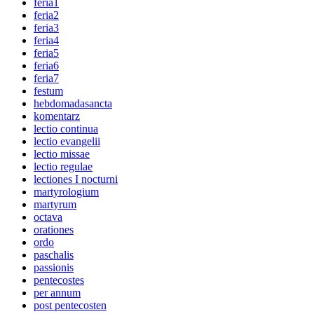
feria1
feria2
feria3
feria4
feria5
feria6
feria7
festum
hebdomadasancta
komentarz
lectio continua
lectio evangelii
lectio missae
lectio regulae
lectiones I nocturni
martyrologium
martyrum
octava
orationes
ordo
paschalis
passionis
pentecostes
per annum
post pentecosten