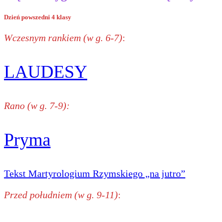
Dzień powszedni 4 klasy
Wczesnym rankiem (w g. 6-7)
:
LAUDESY
Rano (w g. 7-9):
Pryma
Tekst Martyrologium Rzymskiego „na jutro”
Przed południem (w g. 9-11)
: