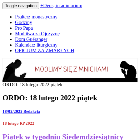
+Deus, in adiutorium
Toggle navigation
Psałterz monastyczny
Godziny
Pro Papa
Modlitwa za Ojczyznę
Dom Guéranger
Kalendarz liturgiczny
OFICJUM ZA ZMARŁYCH
Codziennie modlimy się z mnichami
+Deus, in adiutorium
ORDO: 18 lutego 2022 piątek
ORDO: 18 lutego 2022 piątek
18/02/2022
Redakcja
18 lutego RP 2022
Piątek w tygodniu Siedemdziesiątnicy