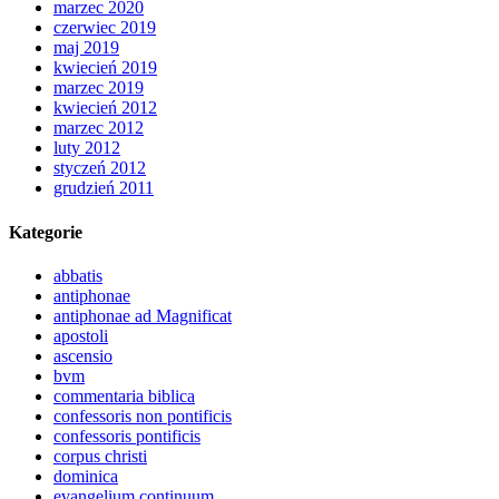
marzec 2020
czerwiec 2019
maj 2019
kwiecień 2019
marzec 2019
kwiecień 2012
marzec 2012
luty 2012
styczeń 2012
grudzień 2011
Kategorie
abbatis
antiphonae
antiphonae ad Magnificat
apostoli
ascensio
bvm
commentaria biblica
confessoris non pontificis
confessoris pontificis
corpus christi
dominica
evangelium continuum