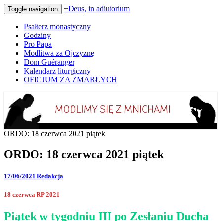
+Deus, in adiutorium
Toggle navigation
Psałterz monastyczny
Godziny
Pro Papa
Modlitwa za Ojczyznę
Dom Guéranger
Kalendarz liturgiczny
OFICJUM ZA ZMARŁYCH
Codziennie modlimy się z mnichami
+Deus, in adiutorium
ORDO: 18 czerwca 2021 piątek
ORDO: 18 czerwca 2021 piątek
17/06/2021
Redakcja
18 czerwca RP 2021
Piątek w tygodniu III po Zesłaniu Ducha