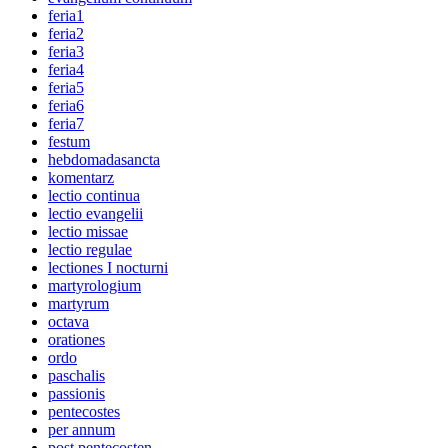
feria1
feria2
feria3
feria4
feria5
feria6
feria7
festum
hebdomadasancta
komentarz
lectio continua
lectio evangelii
lectio missae
lectio regulae
lectiones I nocturni
martyrologium
martyrum
octava
orationes
ordo
paschalis
passionis
pentecostes
per annum
post pentecosten