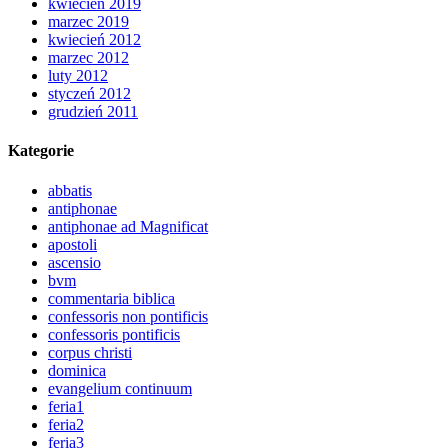
kwiecień 2019
marzec 2019
kwiecień 2012
marzec 2012
luty 2012
styczeń 2012
grudzień 2011
Kategorie
abbatis
antiphonae
antiphonae ad Magnificat
apostoli
ascensio
bvm
commentaria biblica
confessoris non pontificis
confessoris pontificis
corpus christi
dominica
evangelium continuum
feria1
feria2
feria3