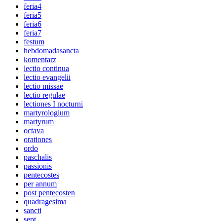
feria4
feria5
feria6
feria7
festum
hebdomadasancta
komentarz
lectio continua
lectio evangelii
lectio missae
lectio regulae
lectiones I nocturni
martyrologium
martyrum
octava
orationes
ordo
paschalis
passionis
pentecostes
per annum
post pentecosten
quadragesima
sancti
sept.