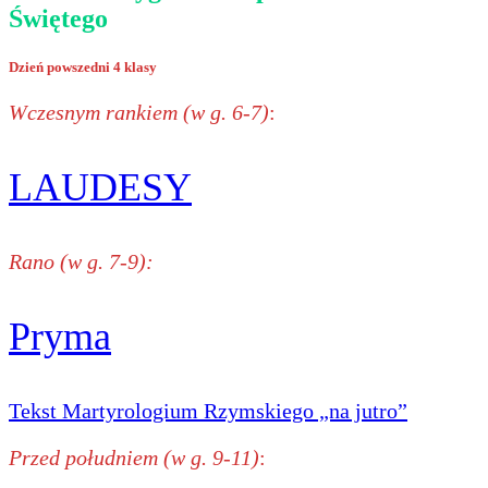
Świętego
Dzień powszedni 4 klasy
Wczesnym rankiem (w g. 6-7)
:
LAUDESY
Rano (w g. 7-9):
Pryma
Tekst Martyrologium Rzymskiego „na jutro”
Przed południem (w g. 9-11)
: