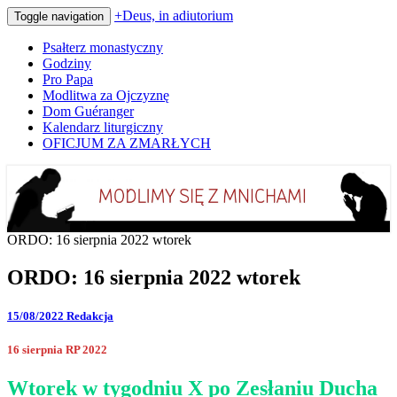
+Deus, in adiutorium
Toggle navigation
Psałterz monastyczny
Godziny
Pro Papa
Modlitwa za Ojczyznę
Dom Guéranger
Kalendarz liturgiczny
OFICJUM ZA ZMARŁYCH
Codziennie modlimy się z mnichami
+Deus, in adiutorium
ORDO: 16 sierpnia 2022 wtorek
ORDO: 16 sierpnia 2022 wtorek
15/08/2022
Redakcja
16 sierpnia RP 2022
Wtorek w tygodniu X po Zesłaniu Ducha