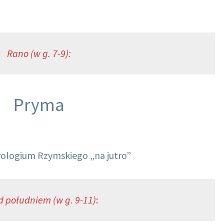
Rano (w g. 7-9):
Pryma
rologium Rzymskiego „na jutro”
d południem (w g. 9-11)
: