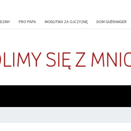
DZINY
PRO PAPA
MODLITWA ZA OJCZYZNĘ
DOM GUÉRANGER
+DE
Codziennie
Modlimy
Się Z
Mnichami
ADIU