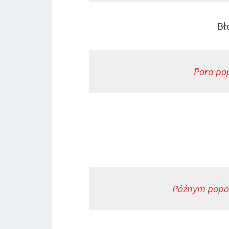
Bł
Pora pop
Późnym popo