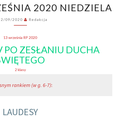
ORDO:
EŚNIA 2020 NIEDZIELA
13
WRZEŚNIA
2020
12/09/2020
Redakcja
NIEDZIELA
13 września RP 2020
V PO ZESŁANIU DUCHA
ŚWIĘTEGO
2 klasy
snym rankiem (w g. 6-7)
:
LAUDESY