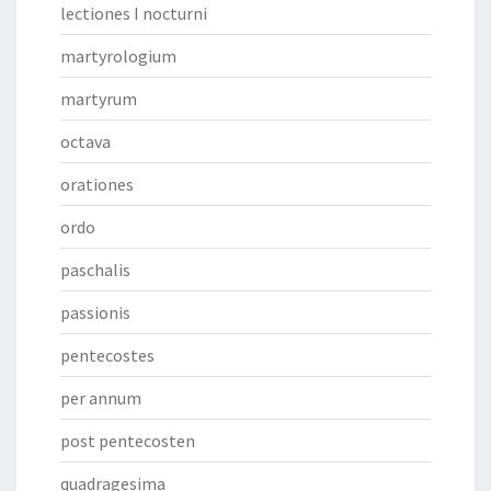
lectiones I nocturni
martyrologium
martyrum
octava
orationes
ordo
paschalis
passionis
pentecostes
per annum
post pentecosten
quadragesima