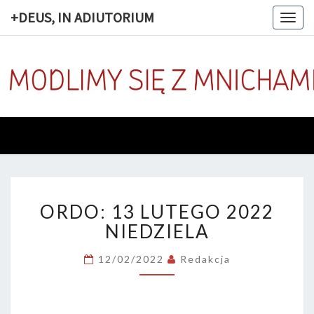
+DEUS, IN ADIUTORIUM
Togg
navig
+DEUS, 
Codziennie
Modlimy
Się Z
ADIUTOR
Mnichami
ORDO:
ORDO: 13 LUTEGO 2022
13
LUTEGO
NIEDZIELA
2022
NIEDZIELA
12/02/2022
Redakcja