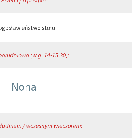
Przed i po posiłku
:
ogosławieństwo stołu
ołudniowa (w g. 14-15,30):
Nona
łudniem / wczesnym wieczorem
: