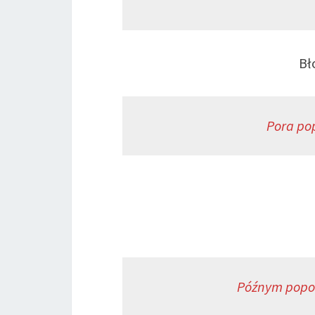
Bł
Pora pop
Późnym popo