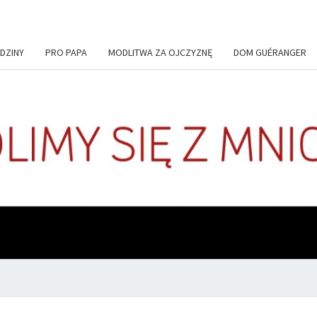
DZINY
PRO PAPA
MODLITWA ZA OJCZYZNĘ
DOM GUÉRANGER
+DE
Codziennie
Modlimy
Się Z
Mnichami
ADIU