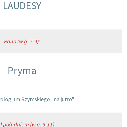
LAUDESY
Rano (w g. 7-9):
Pryma
rologium Rzymskiego „na jutro”
d południem (w g. 9-11)
: