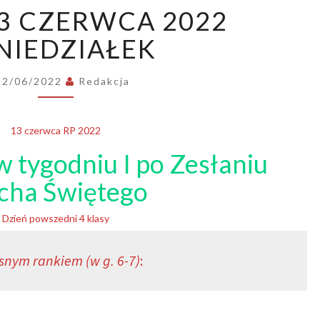
ORDO:
3 CZERWCA 2022
13
CZERWCA
NIEDZIAŁEK
2022
PONIEDZIAŁEK
12/06/2022
Redakcja
13 czerwca RP 2022
w tygodniu I po Zesłaniu
cha Świętego
Dzień powszedni 4 klasy
snym rankiem (w g. 6-7)
: