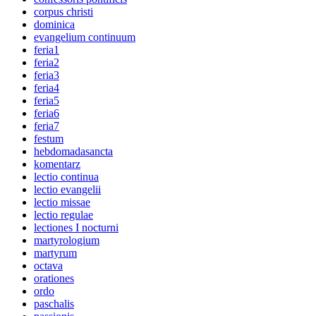
corpus christi
dominica
evangelium continuum
feria1
feria2
feria3
feria4
feria5
feria6
feria7
festum
hebdomadasancta
komentarz
lectio continua
lectio evangelii
lectio missae
lectio regulae
lectiones I nocturni
martyrologium
martyrum
octava
orationes
ordo
paschalis