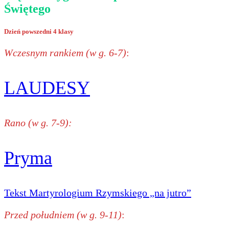
Świętego
Dzień powszedni 4 klasy
Wczesnym rankiem (w g. 6-7)
:
LAUDESY
Rano (w g. 7-9):
Pryma
Tekst Martyrologium Rzymskiego „na jutro”
Przed południem (w g. 9-11)
: