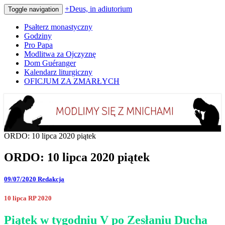
+Deus, in adiutorium
Toggle navigation
Psałterz monastyczny
Godziny
Pro Papa
Modlitwa za Ojczyznę
Dom Guéranger
Kalendarz liturgiczny
OFICJUM ZA ZMARŁYCH
Codziennie modlimy się z mnichami
+Deus, in adiutorium
ORDO: 10 lipca 2020 piątek
ORDO: 10 lipca 2020 piątek
09/07/2020
Redakcja
10 lipca RP 2020
Piątek w tygodniu V po Zesłaniu Ducha