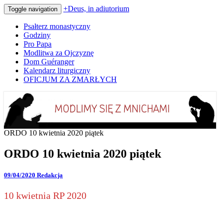
+Deus, in adiutorium
Toggle navigation
Psałterz monastyczny
Godziny
Pro Papa
Modlitwa za Ojczyznę
Dom Guéranger
Kalendarz liturgiczny
OFICJUM ZA ZMARŁYCH
Codziennie modlimy się z mnichami
+Deus, in adiutorium
ORDO 10 kwietnia 2020 piątek
ORDO 10 kwietnia 2020 piątek
09/04/2020
Redakcja
10 kwietnia RP 2020