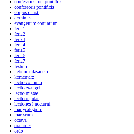
confessoris non pontificis
confessoris pontificis
corpus christi
dominica
evangelium continuum
feria1
feria2
feria3
feria4
feria5
feria6
feria7
festum
hebdomadasancta
komentarz
lectio continua
lectio evangelii
lectio missae
lectio regulae
lectiones I nocturni
martyrologium
martyrum
octava
orationes
ordo