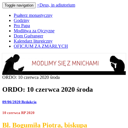
+Deus, in adiutorium
Toggle navigation
Psałterz monastyczny
Godziny
Pro Papa
Modlitwa za Ojczyznę
Dom Guéranger
Kalendarz liturgiczny
OFICJUM ZA ZMARŁYCH
Codziennie modlimy się z mnichami
+Deus, in adiutorium
ORDO: 10 czerwca 2020 środa
ORDO: 10 czerwca 2020 środa
09/06/2020
Redakcja
10 czerwca RP 2020
Bł. Bogumiła Piotra, biskupa