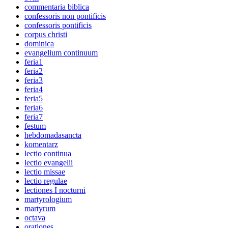
commentaria biblica
confessoris non pontificis
confessoris pontificis
corpus christi
dominica
evangelium continuum
feria1
feria2
feria3
feria4
feria5
feria6
feria7
festum
hebdomadasancta
komentarz
lectio continua
lectio evangelii
lectio missae
lectio regulae
lectiones I nocturni
martyrologium
martyrum
octava
orationes