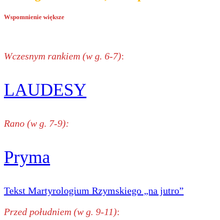
Wspomnienie większe
Wczesnym rankiem (w g. 6-7)
:
LAUDESY
Rano (w g. 7-9):
Pryma
Tekst Martyrologium Rzymskiego „na jutro”
Przed południem (w g. 9-11)
: