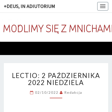
+DEUS, IN ADIUTORIUM
Togg
navig
+DEUS, 
Codziennie
Modlimy
Się Z
ADIUTOR
Mnichami
LECTIO:
LECTIO: 2 PAŹDZIERNIKA
2
PAŹDZIERNIKA
2022 NIEDZIELA
2022
NIEDZIELA
02/10/2022
Redakcja