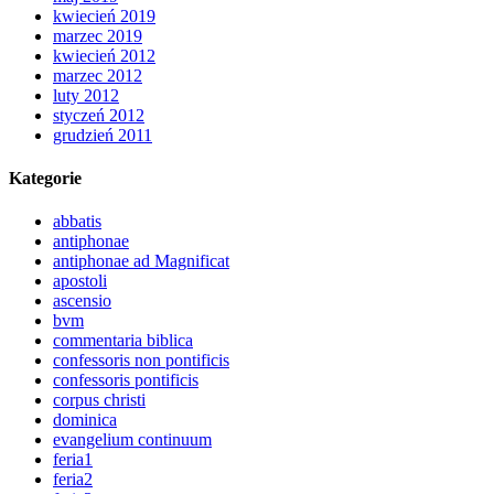
kwiecień 2019
marzec 2019
kwiecień 2012
marzec 2012
luty 2012
styczeń 2012
grudzień 2011
Kategorie
abbatis
antiphonae
antiphonae ad Magnificat
apostoli
ascensio
bvm
commentaria biblica
confessoris non pontificis
confessoris pontificis
corpus christi
dominica
evangelium continuum
feria1
feria2