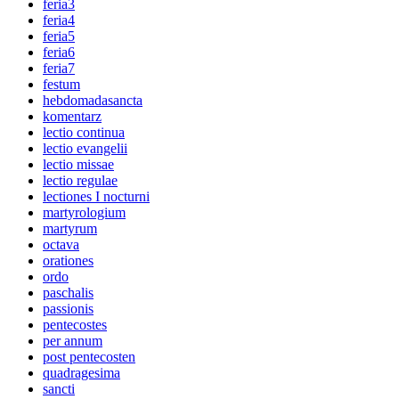
feria3
feria4
feria5
feria6
feria7
festum
hebdomadasancta
komentarz
lectio continua
lectio evangelii
lectio missae
lectio regulae
lectiones I nocturni
martyrologium
martyrum
octava
orationes
ordo
paschalis
passionis
pentecostes
per annum
post pentecosten
quadragesima
sancti