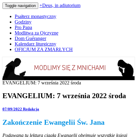
+Deus, in adiutorium
Toggle navigation
Psałterz monastyczny
Godziny
Pro Papa
Modlitwa za Ojczyznę
Dom Guéranger
Kalendarz liturgiczny
OFICJUM ZA ZMARŁYCH
Codziennie modlimy się z mnichami
+Deus, in adiutorium
EVANGELIUM: 7 września 2022 środa
EVANGELIUM: 7 września 2022 środa
07/09/2022
Redakcja
Zakończenie Ewangelii Św. Jana
Podawana tu lektura ciągła Ewangelii obejmuje wszystkie księgi