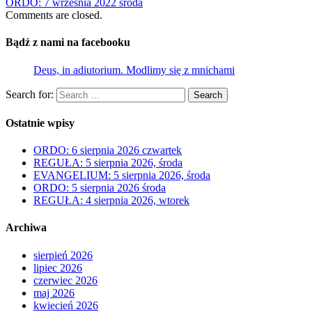
ORDO: 7 września 2022 środa
Comments are closed.
Bądź z nami na facebooku
Deus, in adiutorium. Modlimy się z mnichami
Search for:
Search
Ostatnie wpisy
ORDO: 6 sierpnia 2026 czwartek
REGUŁA: 5 sierpnia 2026, środa
EVANGELIUM: 5 sierpnia 2026, środa
ORDO: 5 sierpnia 2026 środa
REGUŁA: 4 sierpnia 2026, wtorek
Archiwa
sierpień 2026
lipiec 2026
czerwiec 2026
maj 2026
kwiecień 2026