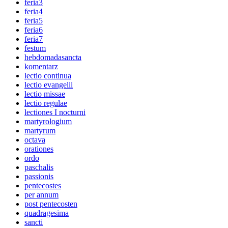
feria3
feria4
feria5
feria6
feria7
festum
hebdomadasancta
komentarz
lectio continua
lectio evangelii
lectio missae
lectio regulae
lectiones I nocturni
martyrologium
martyrum
octava
orationes
ordo
paschalis
passionis
pentecostes
per annum
post pentecosten
quadragesima
sancti