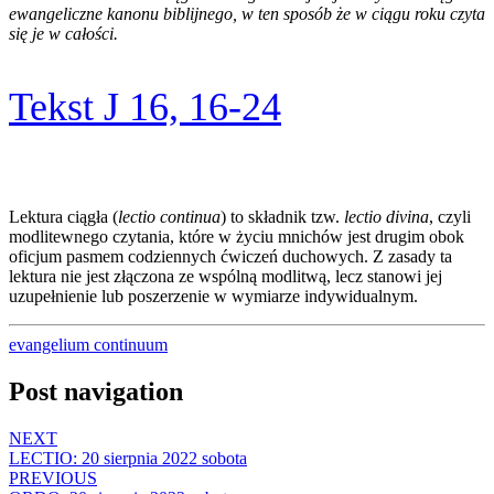
ewangeliczne kanonu biblijnego, w ten sposób że w ciągu roku czyta
się je w całości.
Tekst J 16, 16-24
Lektura ciągła (
lectio continua
) to składnik tzw.
lectio divina
, czyli
modlitewnego czytania, które w życiu mnichów jest drugim obok
oficjum pasmem codziennych ćwiczeń duchowych. Z zasady ta
lektura nie jest złączona ze wspólną modlitwą, lecz stanowi jej
uzupełnienie lub poszerzenie w wymiarze indywidualnym.
evangelium continuum
Post navigation
NEXT
LECTIO: 20 sierpnia 2022 sobota
PREVIOUS