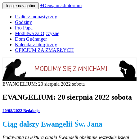
+Deus, in adiutorium
Toggle navigation
Psałterz monastyczny
Godziny
Pro Papa
Modlitwa za Ojczyznę
Dom Guéranger
Kalendarz liturgiczny
OFICJUM ZA ZMARŁYCH
Codziennie modlimy się z mnichami
+Deus, in adiutorium
EVANGELIUM: 20 sierpnia 2022 sobota
EVANGELIUM: 20 sierpnia 2022 sobota
20/08/2022
Redakcja
Ciąg dalszy Ewangelii Św. Jana
Podawana tu lektura ciągła Ewangelii obejmuje wszystkie księgi