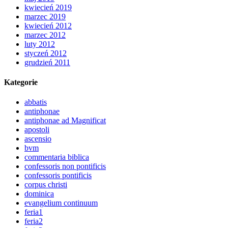
kwiecień 2019
marzec 2019
kwiecień 2012
marzec 2012
luty 2012
styczeń 2012
grudzień 2011
Kategorie
abbatis
antiphonae
antiphonae ad Magnificat
apostoli
ascensio
bvm
commentaria biblica
confessoris non pontificis
confessoris pontificis
corpus christi
dominica
evangelium continuum
feria1
feria2