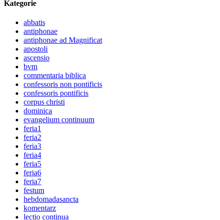
Kategorie
abbatis
antiphonae
antiphonae ad Magnificat
apostoli
ascensio
bvm
commentaria biblica
confessoris non pontificis
confessoris pontificis
corpus christi
dominica
evangelium continuum
feria1
feria2
feria3
feria4
feria5
feria6
feria7
festum
hebdomadasancta
komentarz
lectio continua