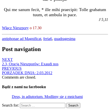
Qui me sanum fecit, * ille mihi praecipit: Tolle grabatum
tuum, et ambula in pace.
J 5,11
Włącz Nieszpory
o 17.30
antiphonae ad Magnificat
,
feria6
,
quadragesima
Post navigation
NEXT
2.3, Oracja Nieszporów: Exaudi nos
PREVIOUS
PORZĄDEK DNIA: 2.03.2012
Comments are closed.
Bądź z nami na facebooku
Deus, in adiutorium. Modlimy się z mnichami
Search for:
Search