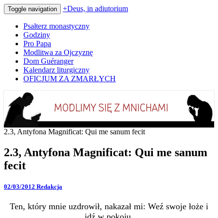
+Deus, in adiutorium
Toggle navigation
Psałterz monastyczny
Godziny
Pro Papa
Modlitwa za Ojczyznę
Dom Guéranger
Kalendarz liturgiczny
OFICJUM ZA ZMARŁYCH
Codziennie modlimy się z mnichami
+Deus, in adiutorium
2.3, Antyfona Magnificat: Qui me sanum fecit
2.3, Antyfona Magnificat: Qui me sanum
fecit
02/03/2012
Redakcja
Ten, który mnie uzdrowił, nakazał mi: Weź swoje łoże i
idź w pokoju.