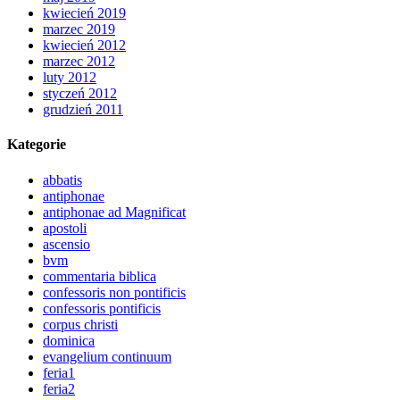
kwiecień 2019
marzec 2019
kwiecień 2012
marzec 2012
luty 2012
styczeń 2012
grudzień 2011
Kategorie
abbatis
antiphonae
antiphonae ad Magnificat
apostoli
ascensio
bvm
commentaria biblica
confessoris non pontificis
confessoris pontificis
corpus christi
dominica
evangelium continuum
feria1
feria2