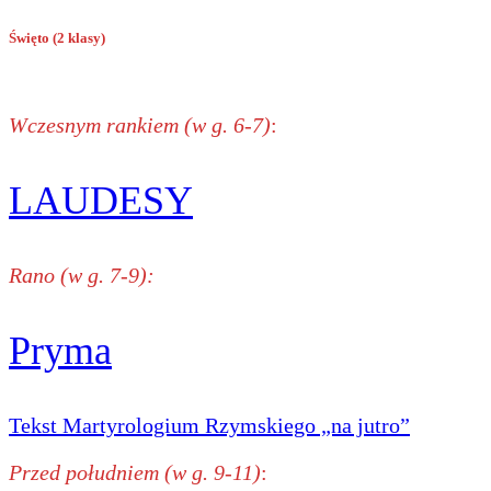
Święto (2 klasy)
Wczesnym rankiem (w g. 6-7)
:
LAUDESY
Rano (w g. 7-9):
Pryma
Tekst Martyrologium Rzymskiego „na jutro”
Przed południem (w g. 9-11)
: