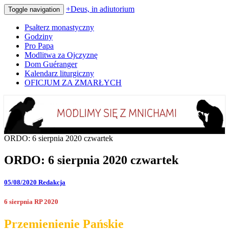
+Deus, in adiutorium
Toggle navigation
Psałterz monastyczny
Godziny
Pro Papa
Modlitwa za Ojczyznę
Dom Guéranger
Kalendarz liturgiczny
OFICJUM ZA ZMARŁYCH
Codziennie modlimy się z mnichami
+Deus, in adiutorium
ORDO: 6 sierpnia 2020 czwartek
ORDO: 6 sierpnia 2020 czwartek
05/08/2020
Redakcja
6 sierpnia RP 2020
Przemienienie Pańskie