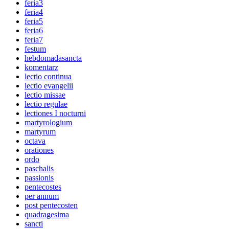
feria3
feria4
feria5
feria6
feria7
festum
hebdomadasancta
komentarz
lectio continua
lectio evangelii
lectio missae
lectio regulae
lectiones I nocturni
martyrologium
martyrum
octava
orationes
ordo
paschalis
passionis
pentecostes
per annum
post pentecosten
quadragesima
sancti