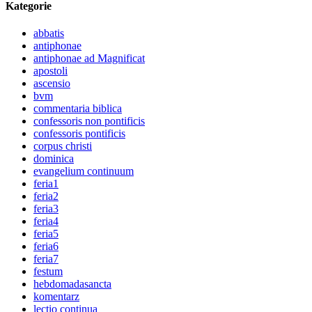
Kategorie
abbatis
antiphonae
antiphonae ad Magnificat
apostoli
ascensio
bvm
commentaria biblica
confessoris non pontificis
confessoris pontificis
corpus christi
dominica
evangelium continuum
feria1
feria2
feria3
feria4
feria5
feria6
feria7
festum
hebdomadasancta
komentarz
lectio continua