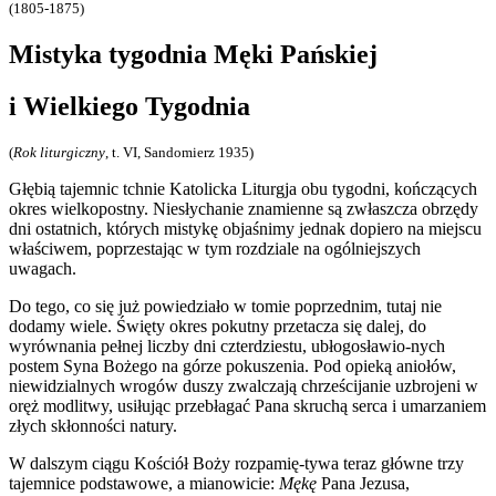
(1805-1875)
Mistyka tygodnia Męki Pańskiej
i Wielkiego Tygodnia
(
Rok liturgiczny
, t. VI, Sandomierz 1935)
Głębią tajemnic tchnie Katolicka Liturgja obu tygodni, kończących
okres wielkopostny. Niesłychanie znamienne są zwłaszcza obrzędy
dni ostatnich, których mistykę objaśnimy jednak dopiero na miejscu
właściwem, poprzestając w tym rozdziale na ogólniejszych
uwagach.
Do tego, co się już powiedziało w tomie poprzednim, tutaj nie
dodamy wiele. Święty okres pokutny przetacza się dalej, do
wyrównania pełnej liczby dni czterdziestu, ubłogosławio-nych
postem Syna Bożego na górze pokuszenia. Pod opieką aniołów,
niewidzialnych wrogów duszy zwalczają chrześcijanie uzbrojeni w
oręż modlitwy, usiłując przebłagać Pana skruchą serca i umarzaniem
złych skłonności natury.
W dalszym ciągu Kościół Boży rozpamię-tywa teraz główne trzy
tajemnice podstawowe, a mianowicie:
Mękę
Pana Jezusa,