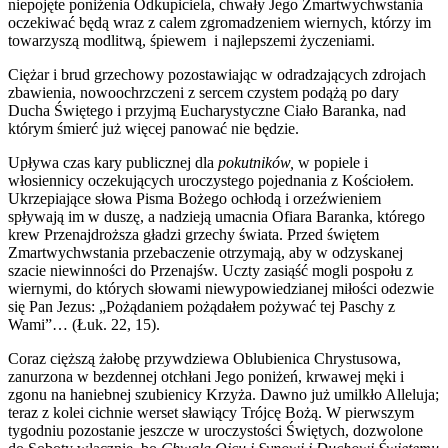
niepojęte poniżenia Odkupiciela, chwały Jego Zmartwychwstania
oczekiwać będą wraz z calem zgromadzeniem wiernych, którzy im
towarzyszą modlitwą, śpiewem i najlepszemi życzeniami.
Ciężar i brud grzechowy pozostawiając w odradzających zdrojach
zbawienia, nowoochrzczeni z sercem czystem podążą po dary
Ducha Świętego i przyjmą Eucharystyczne Ciało Baranka, nad
którym śmierć już więcej panować nie będzie.
Upływa czas kary publicznej dla
pokutników,
w popiele i
włosiennicy oczekujących uroczystego pojednania z Kościołem.
Ukrzepiające słowa Pisma Bożego ochłodą i orzeźwieniem
spływają im w duszę, a nadzieją umacnia Ofiara Baranka, którego
krew Przenajdroższa gładzi grzechy świata. Przed świętem
Zmartwychwstania przebaczenie otrzymają, aby w odzyskanej
szacie niewinności do Przenajśw. Uczty zasiąść mogli pospołu z
wiernymi, do których słowami niewypowiedzianej miłości odezwie
się Pan Jezus: „Pożądaniem pożądałem pożywać tej Paschy z
Wami”… (Łuk. 22, 15).
Coraz cięższą żałobę przywdziewa Oblubienica Chrystusowa,
zanurzona w bezdennej otchłani Jego poniżeń, krwawej męki i
zgonu na haniebnej szubienicy Krzyża. Dawno już umilkło Alleluja;
teraz z kolei cichnie werset sławiący Trójcę Bożą. W pierwszym
tygodniu pozostanie jeszcze w uroczystości Świętych, dozwolone