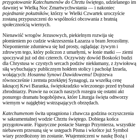
przygotowanie Katechumenów do Chrztu
świętego, udzielanego im
dawniej w Wielką Noc Zmartwychwstania — i nakoniec
pojednanie pokutników,
którzy w Wielki Czwartek uroczyście
zostaną przypuszczeni do wspólności obcowania z bratnią
społecznością wiernych.
Nienawiść wrogów Jezusowych, piekielnym rozwija się
płomieniem po cudzie wskrzeszenia Łazarza u bram Jerozolimy.
Niepomiernie zdumiewa się lud prosty, oglądając żywym i
zdrowym tego, który policzon z umarłymi, w łonie matki — ziemi
spoczywał już od dni czterech. Oczywisty dowód Boskości budzi
dla Chrystusa w czystych sercach podziw niekłamany, z żywiołową
siłą wybuchający publicznym hołdem stolicy i pacholąt Izraela,
wołających:
Hosanna Synowi Dawidowemu!
Dojrzewa
równocześnie i zemsta przeklętej Synagogi, za wszelką cenę
łaknącej Krwi Baranka, świętokradzko wleczonego przed trybunał
zbrodniarzy. Prawie na oczach naszych rozegra się ostatni akt
ponurego dramatu bogobójstwa, które Liturgja święta odtworzy
wiernym w najgłębiej wstrząsających obrzędach.
Katechumenom
świta upragniona i zbawcza godzina oczyszczenia
w sakramentalnej wodzie Chrztu świętego. Dobiega końca
przygotowanie. Figuryczne postacie Starego Przymierza, wszystkie
niebawem przesuną się w ustępach Pisma i wkrótce już Symbol
wiary przedłożony im zostanie. Wtajemniczeni w naukę Bożą i