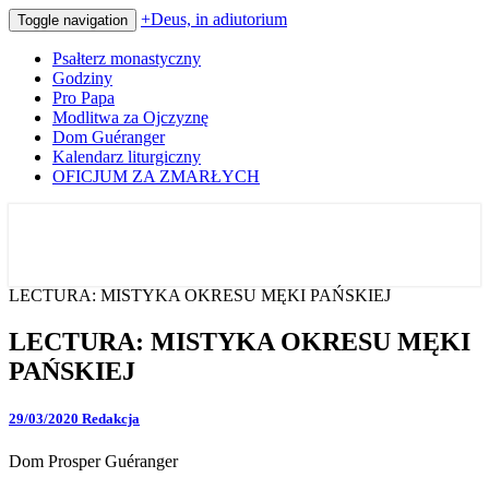
+Deus, in adiutorium
Toggle navigation
Psałterz monastyczny
Godziny
Pro Papa
Modlitwa za Ojczyznę
Dom Guéranger
Kalendarz liturgiczny
OFICJUM ZA ZMARŁYCH
Codziennie modlimy się z mnichami
+Deus, in adiutorium
LECTURA: MISTYKA OKRESU MĘKI PAŃSKIEJ
LECTURA: MISTYKA OKRESU MĘKI
PAŃSKIEJ
29/03/2020
Redakcja
Dom Prosper Guéranger