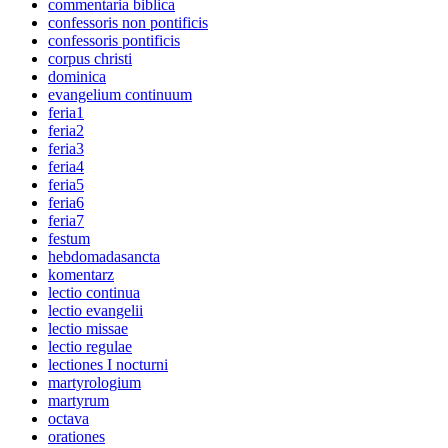
commentaria biblica
confessoris non pontificis
confessoris pontificis
corpus christi
dominica
evangelium continuum
feria1
feria2
feria3
feria4
feria5
feria6
feria7
festum
hebdomadasancta
komentarz
lectio continua
lectio evangelii
lectio missae
lectio regulae
lectiones I nocturni
martyrologium
martyrum
octava
orationes