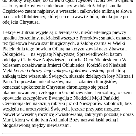
do Soboty włącznie, bo
Chwała Ojcu i Synowi i Duchowi Świętemu
— to tryumf zbyt weselnie brzmiący w dniach żałoby i smutku.
Częściowo zatem najpierw, a wreszcie i całkowicie milkną te słowa
na ustach Oblubienicy, której serce krwawi z bólu, nieukojone po
odejściu Chrystusa.
Lekcje w Jutrzni wyjęte są z Jeremjasza, nieśmiertelnego piewcy
upadku Jerozolimy, naj-żałośliwszego z Proroków; smutek oznacza
też fjoletowa barwa szat liturgicznych, a żałobę czarna w Wielki
Piątek; dnia tego bowiem Ofiarą na krzyżu zawisł nasz Zbawca i
Odkupiciel,— na wypłatę Najwyższej Sprawiedliwości katom
oddający Ciało Swe Najświętsze, a ducha Ojcu Niebieskiemu.W
bolesnem oczekiwaniu śmierci Oblubieńca, Kościół od Niedzieli
Męki
krzyże i obrazy Jego zakrywa fjoletowa zasłoną,
pod którą
znikają także wizerunki Świętych, słusznie dzielących losy Mistrza i
Pana. To przesłanianie obrazów, ma — zdaniem liturgistów, —
oznaczać upokorzenie Chrystusa chroniącego się przed
ukamienowaniem, czekającem Go od zawistnej Jerozolimy, o czem
opowiada szczegółowo Ewangelja z Niedzieli Męki Pańskiej.
Ceremonjał ten nakazują rubryki już od Nieszporów sobotnich, bez
względu na uroczystości Świętych, jeszcze przypaść mogące.
Nawet w weselną rocznicę Zwiastowania, zakrytym pozostaje obraz
Marji, którą w dniu tym Archanioł Boży nazwał łaski pełną i
błogosławioną między niewiastami.