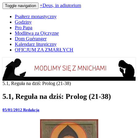
+Deus, in adiutorium
Toggle navigation
Psałterz monastyczny
Godziny
Pro Papa
Modlitwa za Ojczyznę
Dom Guéranger
Kalendarz liturgiczny
OFICJUM ZA ZMARŁYCH
Codziennie modlimy się z mnichami
+Deus, in adiutorium
5.1, Reguła na dziś: Prolog (21-38)
5.1, Reguła na dziś: Prolog (21-38)
05/01/2012
Redakcja