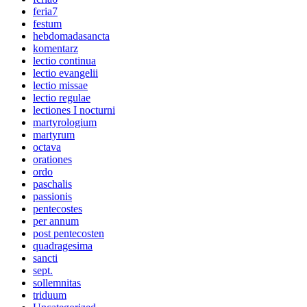
feria7
festum
hebdomadasancta
komentarz
lectio continua
lectio evangelii
lectio missae
lectio regulae
lectiones I nocturni
martyrologium
martyrum
octava
orationes
ordo
paschalis
passionis
pentecostes
per annum
post pentecosten
quadragesima
sancti
sept.
sollemnitas
triduum