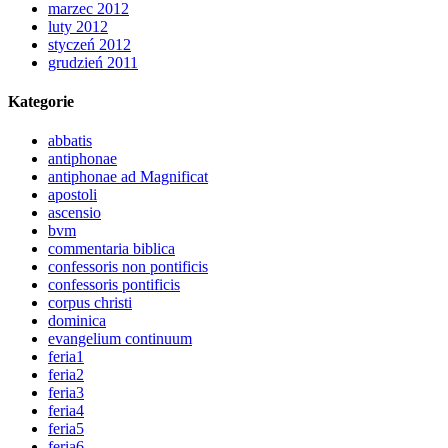
marzec 2012
luty 2012
styczeń 2012
grudzień 2011
Kategorie
abbatis
antiphonae
antiphonae ad Magnificat
apostoli
ascensio
bvm
commentaria biblica
confessoris non pontificis
confessoris pontificis
corpus christi
dominica
evangelium continuum
feria1
feria2
feria3
feria4
feria5
feria6